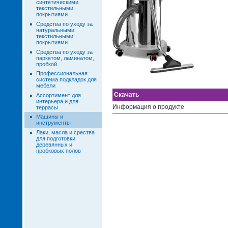
синтетическими
текстильными
покрытиями
Средства по уходу за
натуральными
текстильными
покрытиями
Средства по уходу за
паркетом, ламинатом,
пробкой
Профессиональная
система подкладок для
мебели
Скачать
Ассортимент для
интерьера и для
Информация о продукте
террасы
Машины и
инструменты
Лаки, масла и срества
для подготовки
деревянных и
пробковых полов