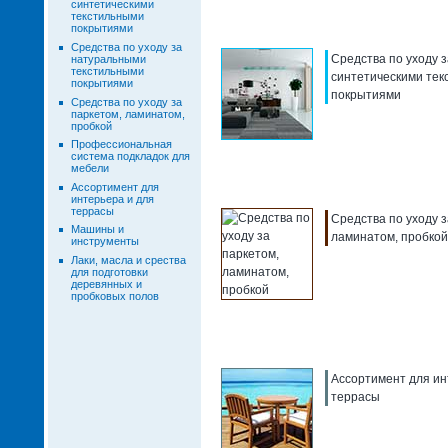
синтетическими
текстильными
покрытиями
Средства по уходу за
Средства по уходу з
натуральными
текстильными
синтетическими те
покрытиями
покрытиями
Средства по уходу за
паркетом, ламинатом,
пробкой
Профессиональная
система подкладок для
мебели
Ассортимент для
интерьера и для
террасы
Средства по уходу з
Машины и
ламинатом, пробкой
инструменты
Лаки, масла и срества
для подготовки
деревянных и
пробковых полов
Ассортимент для ин
террасы