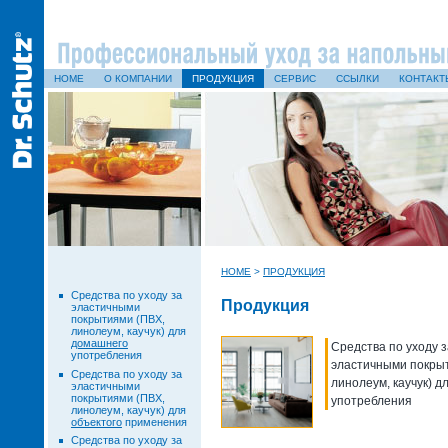
HOME
О КОМПАНИИ
ПРОДУКЦИЯ
СЕРВИС
ССЫЛКИ
КОНТАКТ
HOME
>
ПРОДУКЦИЯ
Средства по уходу за
Продукция
эластичными
покрытиями (ПВХ,
линолеум, каучук) для
домашнего
Средства по уходу з
употребления
эластичными покры
Средства по уходу за
линолеум, каучук) д
эластичными
покрытиями (ПВХ,
употребления
линолеум, каучук) для
объектого
применения
Средства по уходу за