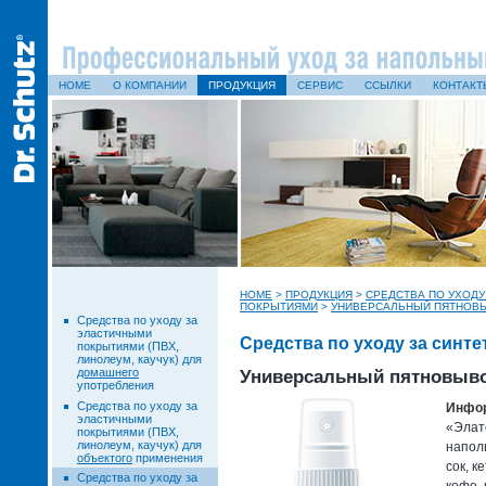
HOME
О КОМПАНИИ
ПРОДУКЦИЯ
СЕРВИС
ССЫЛКИ
КОНТАКТ
HOME
>
ПРОДУКЦИЯ
>
СРЕДСТВА ПО УХОДУ
ПОКРЫТИЯМИ
>
УНИВЕРСАЛЬНЫЙ ПЯТНОВ
Средства по уходу за
эластичными
Средства по уходу за синт
покрытиями (ПВХ,
линолеум, каучук) для
домашнего
Универсальный пятновыв
употребления
Средства по уходу за
Инфор
эластичными
«Элат
покрытиями (ПВХ,
линолеум, каучук) для
напол
объектого
применения
сок, к
Средства по уходу за
кофе, 