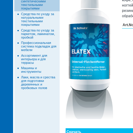
синтетическими
текстильными
ногте
покрытиями
резин
Средства по уходу за
обраб
натуральными
текстильными
Art.N
покрытиями
Средства по уходу за
паркетом, ламинатом,
пробкой
Профессиональная
система подкладок для
мебели
Ассортимент для
интерьера и для
террасы
Машины и
инструменты
Лаки, масла и срества
для подготовки
деревянных и
пробковых полов
Скачать