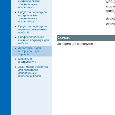
синтетическими
WPC. 
текстильными
этом 
покрытиями
приро
Средства по уходу за
натуральными
текстильными
Art.N
покрытиями
Art.N
Средства по уходу за
паркетом, ламинатом,
пробкой
Профессиональная
Скачать
система подкладок для
мебели
Информация о продукте
Ассортимент для
интерьера и для
террасы
Машины и
инструменты
Лаки, масла и срества
для подготовки
деревянных и
пробковых полов