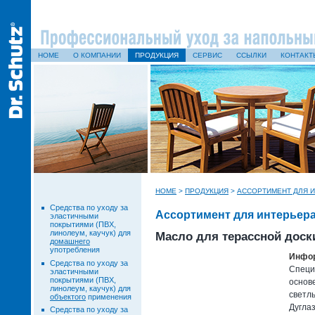
HOME
О КОМПАНИИ
ПРОДУКЦИЯ
СЕРВИС
ССЫЛКИ
КОНТАКТ
HOME
>
ПРОДУКЦИЯ
>
АССОРТИМЕНТ ДЛЯ И
Средства по уходу за
Ассортимент для интерьера
эластичными
покрытиями (ПВХ,
линолеум, каучук) для
Масло для терассной доск
домашнего
употребления
Инфор
Средства по уходу за
Специ
эластичными
покрытиями (ПВХ,
основ
линолеум, каучук) для
светл
объектого
применения
Дуглаз
Средства по уходу за