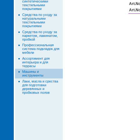
синтетическими
Art.N
текстильными
покрытиями
Art.N
Средства по уходу за
натуральными
текстильными
покрытиями
Средства по уходу за
паркетом, ламинатом,
пробкой
Профессиональная
система подкладок для
мебели
Ассортимент для
интерьера и для
террасы
Машины и
инструменты
Лаки, масла и срества
для подготовки
деревянных и
пробковых полов