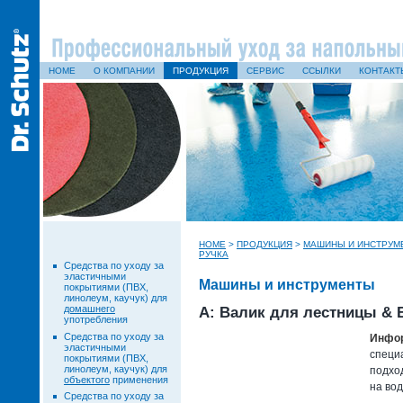
HOME
О КОМПАНИИ
ПРОДУКЦИЯ
СЕРВИС
ССЫЛКИ
КОНТАКТ
HOME
>
ПРОДУКЦИЯ
>
МАШИНЫ И ИНСТРУМ
РУЧКА
Средства по уходу за
эластичными
Машины и инструменты
покрытиями (ПВХ,
линолеум, каучук) для
домашнего
A: Валик для лестницы & 
употребления
Средства по уходу за
Инфор
эластичными
специ
покрытиями (ПВХ,
линолеум, каучук) для
подход
объектого
применения
на вод
Средства по уходу за