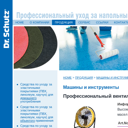
HOME
О КОМПАНИИ
ПРОДУКЦИЯ
СЕРВИС
ССЫЛКИ
КОНТАКТ
HOME
>
ПРОДУКЦИЯ
>
МАШИНЫ И ИНСТРУМ
Средства по уходу за
Машины и инструменты
эластичными
покрытиями (ПВХ,
линолеум, каучук) для
Профессиональный венти
домашнего
употребления
Инфор
Средства по уходу за
Высок
эластичными
покрытиями (ПВХ,
масел
линолеум, каучук) для
объектого
применения
Art.N
Средства по уходу за