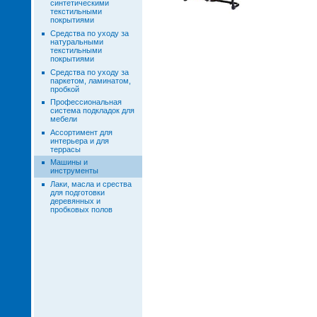
синтетическими
текстильными
покрытиями
Средства по уходу за
натуральными
текстильными
покрытиями
Средства по уходу за
паркетом, ламинатом,
пробкой
Профессиональная
система подкладок для
мебели
Ассортимент для
интерьера и для
террасы
Машины и
инструменты
Лаки, масла и срества
для подготовки
деревянных и
пробковых полов