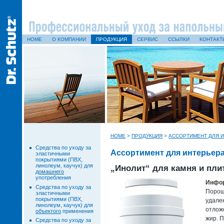
HOME
О КОМПАНИИ
ПРОДУКЦИЯ
СЕРВИС
ССЫЛКИ
КОНТАКТ
HOME
>
ПРОДУКЦИЯ
>
АССОРТИМЕНТ ДЛЯ И
Средства по уходу за
Ассортимент для интерьера
эластичными
покрытиями (ПВХ,
линолеум, каучук) для
„Инолит“ для камня и пли
домашнего
употребления
Инфор
Средства по уходу за
Порош
эластичными
покрытиями (ПВХ,
удале
линолеум, каучук) для
отложе
объектого
применения
жир. П
Средства по уходу за