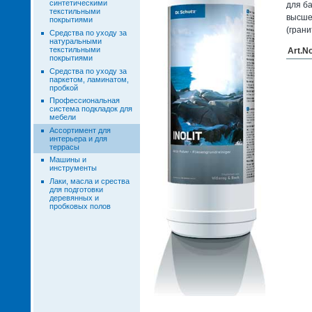
синтетическими
для ба
текстильными
высше
покрытиями
(грани
Средства по уходу за
натуральными
текстильными
Art.N
покрытиями
Средства по уходу за
паркетом, ламинатом,
пробкой
Профессиональная
система подкладок для
мебели
Ассортимент для
интерьера и для
террасы
Машины и
инструменты
Лаки, масла и срества
для подготовки
деревянных и
пробковых полов