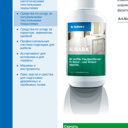
синтетическими
текстильными
шарико
покрытиями
фрукты
Средства по уходу за
натуральными
Art.N
текстильными
покрытиями
Средства по уходу за
паркетом, ламинатом,
пробкой
Профессиональная
система подкладок для
мебели
Ассортимент для
интерьера и для
террасы
Машины и
инструменты
Лаки, масла и срества
для подготовки
деревянных и
пробковых полов
Скачать