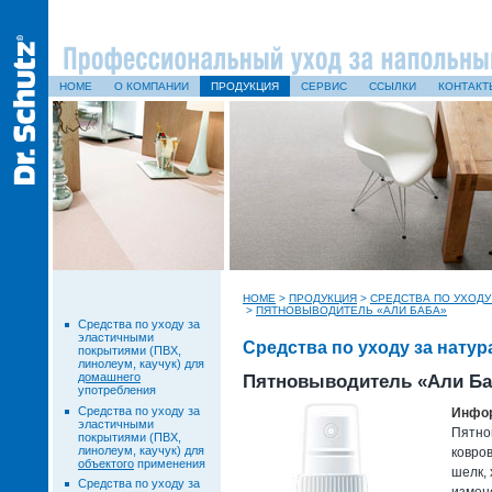
HOME
О КОМПАНИИ
ПРОДУКЦИЯ
СЕРВИС
ССЫЛКИ
КОНТАКТ
HOME
>
ПРОДУКЦИЯ
>
СРЕДСТВА ПО УХОД
>
ПЯТНОВЫВОДИТЕЛЬ «АЛИ БАБА»
Средства по уходу за
эластичными
Средства по уходу за нат
покрытиями (ПВХ,
линолеум, каучук) для
домашнего
Пятновыводитель «Али Ба
употребления
Средства по уходу за
Инфор
эластичными
Пятно
покрытиями (ПВХ,
линолеум, каучук) для
ковро
объектого
применения
шелк, 
Средства по уходу за
измене