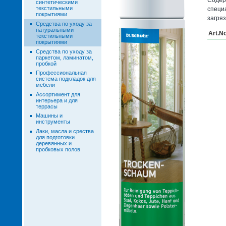
синтетическими
текстильными
специ
покрытиями
загря
Средства по уходу за
натуральными
Art.N
текстильными
покрытиями
Средства по уходу за
паркетом, ламинатом,
пробкой
Профессиональная
система подкладок для
мебели
Ассортимент для
интерьера и для
террасы
Машины и
инструменты
Лаки, масла и срества
для подготовки
деревянных и
пробковых полов