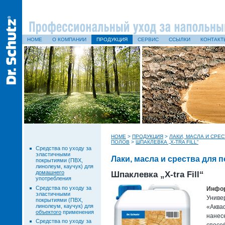
HOME
О КОМПАНИИ
ПРОДУКЦИЯ
СЕРВИС
ССЫЛКИ
КОНТАКТ
HOME
>
ПРОДУКЦИЯ
>
ЛАКИ, МАСЛА И СРЕ
ПОЛОВ
>
ШПАКЛЕВКА „X-TRA FILL“
Средства по уходу за
эластичными
Лаки, масла и срества для
покрытиями (ПВХ,
линолеум, каучук) для
домашнего
Шпаклевка „X-tra Fill“
употребления
Средства по уходу за
Инфор
эластичными
Униве
покрытиями (ПВХ,
линолеум, каучук) для
«Аква
объектого
применения
нанес
Средства по уходу за
спосо