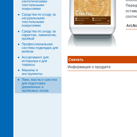
синтетическими
текстильными
Перед
покрытиями
остав
Средства по уходу за
соотно
натуральными
текстильными
Art.N
покрытиями
Средства по уходу за
паркетом, ламинатом,
пробкой
Профессиональная
система подкладок для
мебели
Ассортимент для
Скачать
интерьера и для
террасы
Информация о продукте
Машины и
инструменты
Лаки, масла и срества
для подготовки
деревянных и
пробковых полов